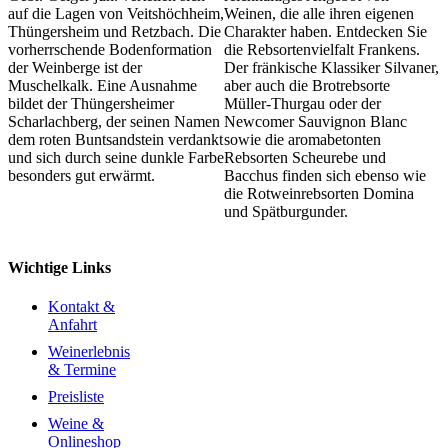
auf die Lagen von Veitshöchheim,
Weinen, die alle ihren eigenen
Thüngersheim und Retzbach. Die
Charakter haben. Entdecken Sie
vorherrschende Bodenformation
die Rebsortenvielfalt Frankens.
der Weinberge ist der
Der fränkische Klassiker Silvaner,
Muschelkalk. Eine Ausnahme
aber auch die Brotrebsorte
bildet der Thüngersheimer
Müller-Thurgau oder der
Scharlachberg, der seinen Namen
Newcomer Sauvignon Blanc
dem roten Buntsandstein verdankt
sowie die aromabetonten
und sich durch seine dunkle Farbe
Rebsorten Scheurebe und
besonders gut erwärmt.
Bacchus finden sich ebenso wie
die Rotweinrebsorten Domina
und Spätburgunder.
Wichtige Links
Kontakt &
Anfahrt
Weinerlebnis
& Termine
Preisliste
Weine &
Onlineshop